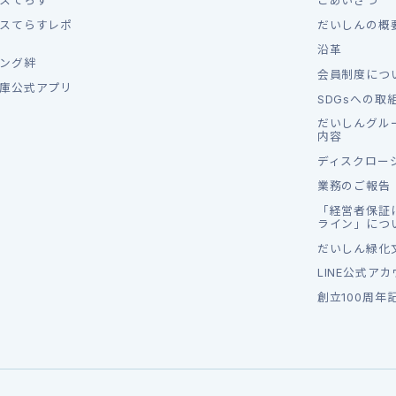
スてらす
ごあいさつ
スてらすレポ
だいしんの概
沿革
ング絆
会員制度につ
庫公式アプリ
SDGsへの取
だいしんグル
内容
ディスクロー
業務のご報告
「経営者保証
ライン」につ
だいしん緑化
LINE公式ア
創立100周年