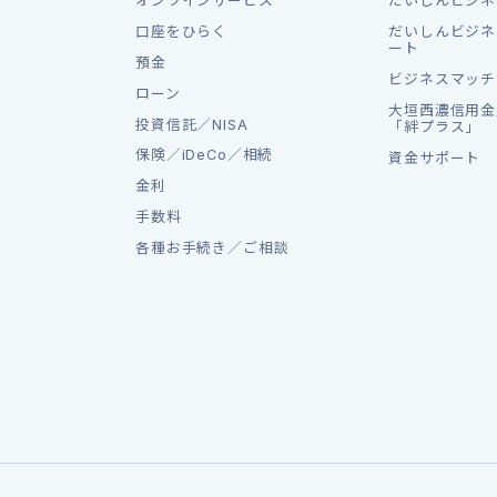
オンラインサービス
だいしんビジネ
口座をひらく
だいしんビジネ
ート
預金
ビジネスマッチ
ローン
大垣西濃信用金
投資信託／NISA
「絆プラス」
保険／iDeCo／相続
資金サポート
金利
手数料
各種お手続き／ご相談