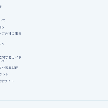
要
いて
組み
ープ各社の事業
ジャー
に関するガイド
いて
文化振興財団
カウント
記念サイト