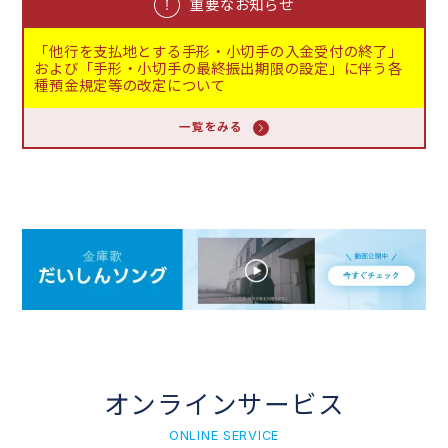
重要なお知らせ
【注意喚起】「サポート詐欺」にご注意下さい
「他行を支払地とする手形・小切手の入金受付の終了」
および「手形・小切手の最終振出期限の設定」に伴う各
種預金規定等の改定について
手形割引の受付終了について
一覧をみる
ＡＴＭ等のオンラインサービス臨時休止のお知らせ
社長等になりすましたメールや、ＬＩＮＥグループ作成
を要する詐欺メールにご注意ください
信用金庫を騙る詐欺電話に関する注意喚起について
金融犯罪等に対するお客様への重要なお知らせ
オンラインサービス
【注意喚起】「サポート詐欺」にご注意下さい
ONLINE SERVICE