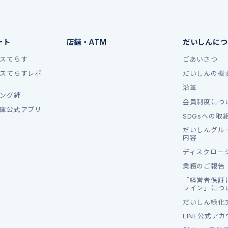
ート
店舗・ATM
だいしんにつ
スてらす
ごあいさつ
スてらすレポ
だいしんの概
沿革
ング絆
会員制度につ
庫公式アプリ
SDGsへの取
だいしんグル
内容
ディスクロー
業務のご報告
「経営者保証
ライン」につ
だいしん緑化
LINE公式ア