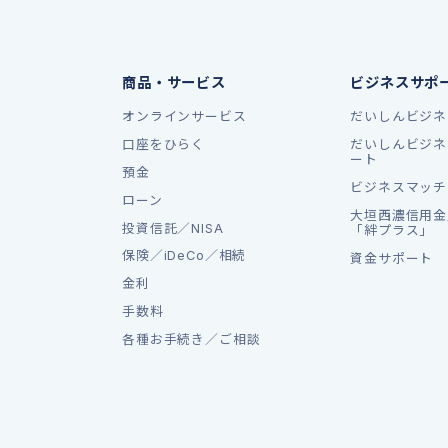
商品・サービス
ビジネスサポ
オンラインサービス
だいしんビジネ
口座をひらく
だいしんビジネ
ート
預金
ビジネスマッチ
ローン
大垣西濃信用金
投資信託／NISA
「絆プラス」
保険／iDeCo／相続
資金サポート
金利
手数料
各種お手続き／ご相談