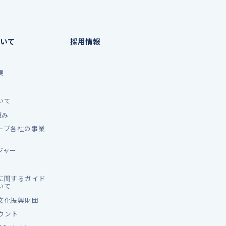
いて
採用情報
要
いて
組み
ープ各社の事業
ジャー
に関するガイド
いて
文化振興財団
カウント