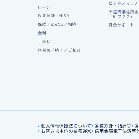
ビジネスマッチ
ローン
大垣西濃信用金
投資信託／NISA
「絆プラス」
保険／iDeCo／相続
資金サポート
金利
手数料
各種お手続き／ご相談
個人情報保護法について
各種方針・指針等
お客さま本位の業務運営
信用金庫電子決済等