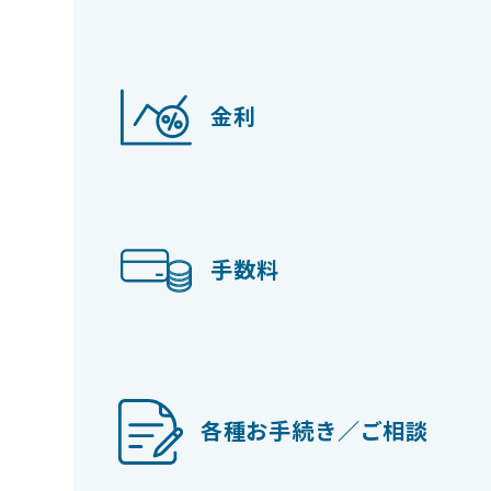
金利
手数料
各種お手続き／ご相談