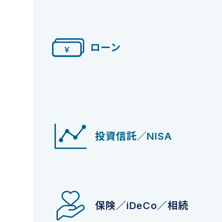
ローン
投資信託／NISA
保険／iDeCo／相続