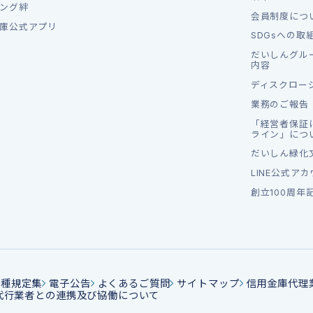
ング絆
会員制度につ
庫公式アプリ
SDGsへの取
だいしんグル
内容
ディスクロー
業務のご報告
「経営者保証
ライン」につ
だいしん緑化
LINE公式ア
創立100周年
各種規定集
電子公告
よくあるご質問
サイトマップ
信用金庫代理
代行業者との連携及び協働について