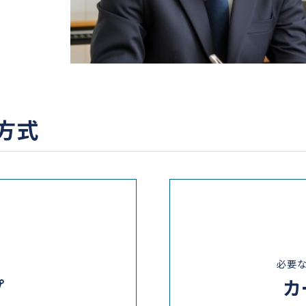
方式
必要
カ
プ