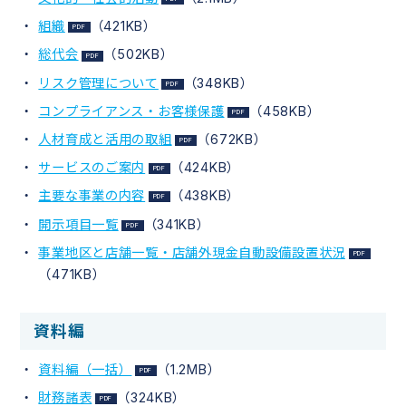
組織
（421KB）
総代会
（502KB）
リスク管理について
（348KB）
コンプライアンス・お客様保護
（458KB）
人材育成と活用の取組
（672KB）
サービスのご案内
（424KB）
主要な事業の内容
（438KB）
開示項目一覧
（341KB）
事業地区と店舗一覧・店舗外現金自動設備設置状況
（471KB）
資料編
資料編（一括）
（1.2MB）
財務諸表
（324KB）