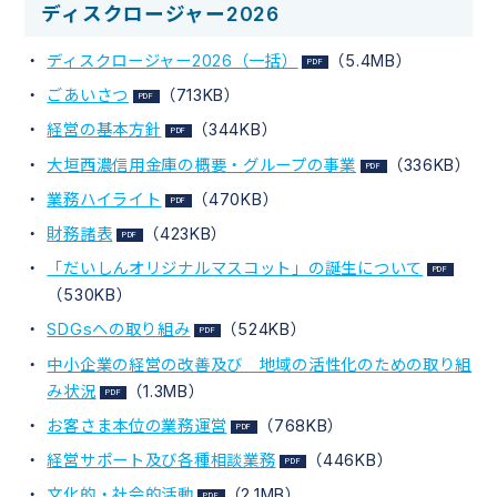
ディスクロージャー2026
ディスクロージャー2026（一括）
（5.4MB）
ごあいさつ
（713KB）
経営の基本方針
（344KB）
大垣西濃信用金庫の概要・グループの事業
（336KB）
業務ハイライト
（470KB）
財務諸表
（423KB）
「だいしんオリジナルマスコット」の誕生について
（530KB）
SDGsへの取り組み
（524KB）
中小企業の経営の改善及び 地域の活性化のための取り組
み状況
（1.3MB）
お客さま本位の業務運営
（768KB）
経営サポート及び各種相談業務
（446KB）
文化的・社会的活動
（2.1MB）