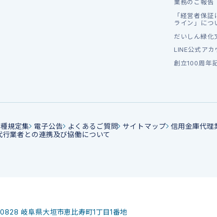
業務のご報告
「経営者保証
ライン」につ
だいしん緑化
LINE公式ア
創立100周年
各種規定集
電子公告
よくあるご質問
サイトマップ
信用金庫代理
代行業者との連携及び協働について
-0828
岐阜県大垣市恵比寿町1丁目1番地