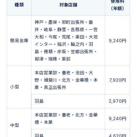
使用料
種類
対象店舗
（年額）
神戸・墨俣・郭町出張所・垂
井・岐阜・静里・各務原・一宮
大和・今尾・荒尾・楽田・大垣
簡易金庫
9,240円
インター・稲沢・輪之内・羽
島・穂積・赤坂・笠郷出張所・
柳津・瑞穂・東前
本店営業部・養老・池田・大
野・揖斐川・北方・金華橋・本
7,920円
小型
巣・真正出張所
羽島
2,970円
本店営業部・養老・北方・金華
9,240円
橋・本巣
中型
羽島
4,620円