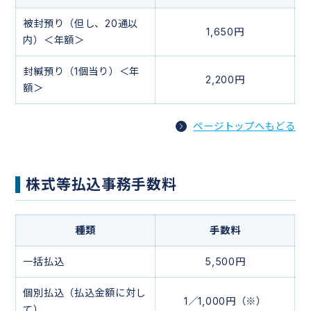
被封預り（但し、20通以
1,650円
内）＜年額＞
封緘預り（1個当り）＜年
2,200円
額＞
ページトップへもどる
株式等払込事務手数料
種類
手数料
一括払込
5,500円
個別払込（払込金額に対し
1／1,000円（※）
て）