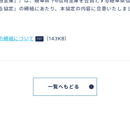
当金庫」）は、岐阜県下
6
信用金庫を会員とする岐阜県
る協定」の締結にあたり、本協定の内容に合意いたしま
の締結について
（143KB）
一覧へもどる