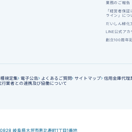
業務のご報告
「経営者保証
ライン」につ
だいしん緑化
LINE公式ア
創立100周年
各種規定集
電子公告
よくあるご質問
サイトマップ
信用金庫代理
代行業者との連携及び協働について
-0828
岐阜県大垣市恵比寿町1丁目1番地