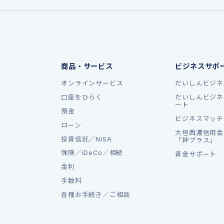
商品・サービス
ビジネスサポ
オンラインサービス
だいしんビジネ
口座をひらく
だいしんビジネ
ート
預金
ビジネスマッチ
ローン
大垣西濃信用金
投資信託／NISA
「絆プラス」
保険／iDeCo／相続
資金サポート
金利
手数料
各種お手続き／ご相談