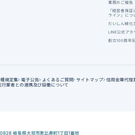
業務のご報告
「経営者保証
ライン」につ
だいしん緑化
LINE公式ア
創立100周年
各種規定集
電子公告
よくあるご質問
サイトマップ
信用金庫代理
代行業者との連携及び協働について
-0828
岐阜県大垣市恵比寿町1丁目1番地