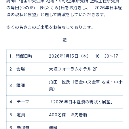
講師に信金中央金庫 地域・中小企業研究所 上席主任研究員
の
角田(つのだ) 匠(たくみ)氏をお招きし、
「
2026
年日本経
済の現状と展望」と題して講演をしていただきます。
多くの皆さまのご来場をお待ちしております。
記
1．開催日時
2026年1月15日（木） 16：30～17：45
2．会場
大垣フォーラムホテル 2F
角田 匠氏（信金中央金庫 地域・中小企
3．講師
員）
4．テーマ
「2026年日本経済の現状と展望」
5．定員
400名様 ※先着順
6．参加費
無料