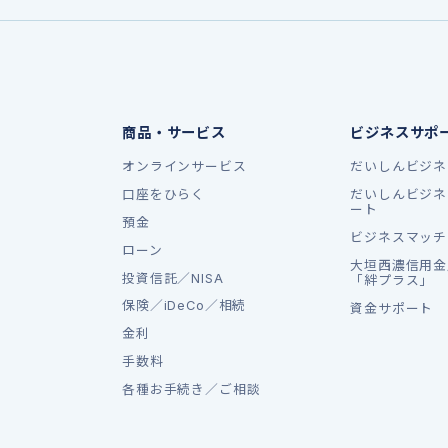
商品・サービス
ビジネスサポ
オンラインサービス
だいしんビジネ
口座をひらく
だいしんビジネ
ート
預金
ビジネスマッチ
ローン
大垣西濃信用金
投資信託／NISA
「絆プラス」
保険／iDeCo／相続
資金サポート
金利
手数料
各種お手続き／ご相談