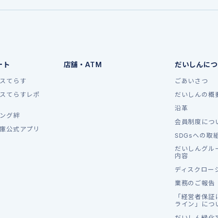
ート
店舗・ATM
だいしんにつ
スてらす
ごあいさつ
スてらすレポ
だいしんの概
沿革
ング絆
会員制度につ
庫公式アプリ
SDGsへの取
だいしんグル
内容
ディスクロー
業務のご報告
「経営者保証
ライン」につ
だいしん緑化