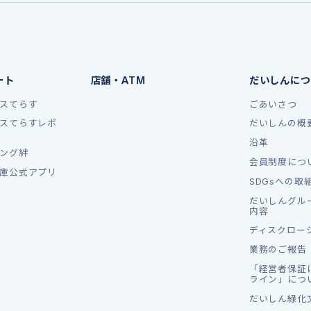
ート
店舗・ATM
だいしんにつ
スてらす
ごあいさつ
スてらすレポ
だいしんの概
沿革
ング絆
会員制度につ
庫公式アプリ
SDGsへの取
だいしんグル
内容
ディスクロー
業務のご報告
「経営者保証
ライン」につ
だいしん緑化