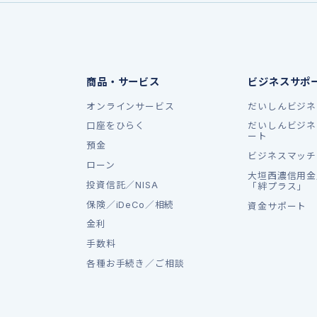
商品・サービス
ビジネスサポ
オンラインサービス
だいしんビジネ
口座をひらく
だいしんビジネ
ート
預金
ビジネスマッチ
ローン
大垣西濃信用金
投資信託／NISA
「絆プラス」
保険／iDeCo／相続
資金サポート
金利
手数料
各種お手続き／ご相談