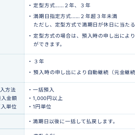
定型方式......２年、３年
満期日指定方式......２年超３年未満
ただし、定型方式で満期日が休日に当た
定型方式の場合は、預入時の申し出によ
ができます。
３年
預入時の申し出により自動継続（元金継
預入方法
・一括預入
預入金額
・1,000円以上
預入単位
・1円単位
・満期日以後に一括して払戻します。