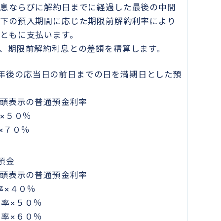
利息ならびに解約日までに経過した最後の中間
以下の預入期間に応じた期限前解約利率により
ともに支払います。
、期限前解約利息との差額を精算します。
年後の応当日の前日までの日を満期日とした預
おける店頭表示の普通預金利率
利率×５０％
利率×７０％
預金
おける店頭表示の普通預金利率
利率×４０％
定利率×５０％
定利率×６０％