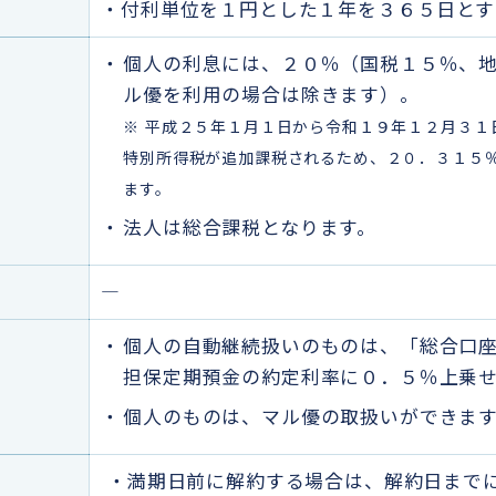
・付利単位を１円とした１年を３６５日とす
個人の利息には、２０％（国税１５％、
ル優を利用の場合は除きます）。
※ 平成２５年１月１日から令和１９年１２月３１
特別所得税が追加課税されるため、２０．３１５
ます。
法人は総合課税となります。
―
個人の自動継続扱いのものは、「総合口
担保定期預金の約定利率に０．５％上乗
個人のものは、マル優の取扱いができま
・満期日前に解約する場合は、解約日まで