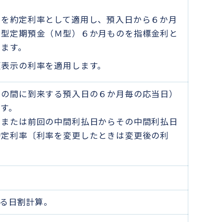
率を約定利率として適用し、預入日から６か月
利型定期預金（Ｍ型）６か月ものを指標金利と
します。
頭表示の利率を適用します。
での間に到来する預入日の６か月毎の応当日）
す。
日または前回の中間利払日からその中間利払日
約定利率〔利率を変更したときは変更後の利
る日割計算。