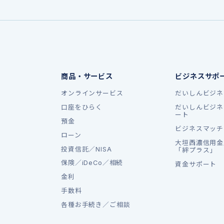
商品・サービス
ビジネスサポ
オンラインサービス
だいしんビジネ
口座をひらく
だいしんビジネ
ート
預金
ビジネスマッチ
ローン
大垣西濃信用金
投資信託／NISA
「絆プラス」
保険／iDeCo／相続
資金サポート
金利
手数料
各種お手続き／ご相談