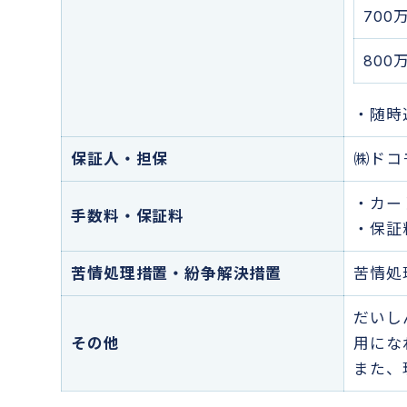
700
800
・随時
保証人・担保
㈱ドコ
・カー
手数料・保証料
・保証
苦情処理措置・紛争解決措置
苦情処
だいし
その他
用にな
また、