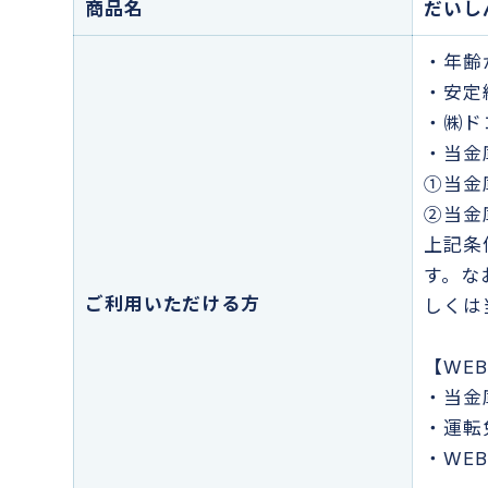
商品名
だいし
・年齢
・安定
・㈱ド
・当金
①当金
②当金
上記条
す。な
ご利用いただける方
しくは
【WE
・当金
・運転
・WE