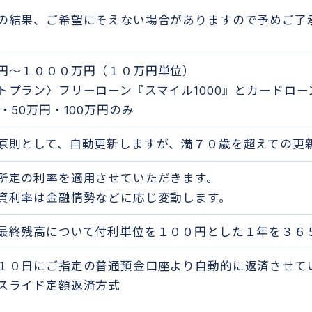
の結果、ご希望にそえない場合がありますので予めご了
円～１０００万円（１０万円単位）
トプラン〉フリーローン『スマイル1000』とカードロ
円・50万円・100万円のみ
原則として、自動更新しますが、満７０歳を超えての更
所定の利率を適用させていただきます。
資利率は金融情勢などに応じ変動します。
最終残高について付利単位を１００円とした１年を３６
１０日にご指定の普通預金口座より自動的に返済させて
スライド定額返済方式