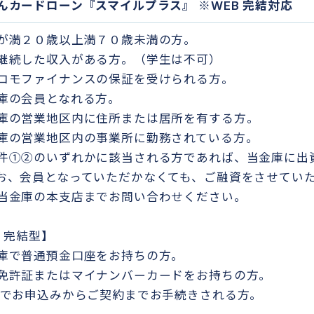
んカードローン『スマイルプラス』 ※WEB 完結対応
が満２０歳以上満７０歳未満の方。
継続した収入がある方。（学生は不可）
コモファイナンスの保証を受けられる方。
庫の会員となれる方。
庫の営業地区内に住所または居所を有する方。
庫の営業地区内の事業所に勤務されている方。
件①②のいずれかに該当される方であれば、当金庫に出
お、会員となっていただかなくても、ご融資をさせてい
当金庫の本支店までお問い合わせください。
B 完結型】
庫で普通預金口座をお持ちの方。
免許証またはマイナンバーカードをお持ちの方。
Bでお申込みからご契約までお手続きされる方。