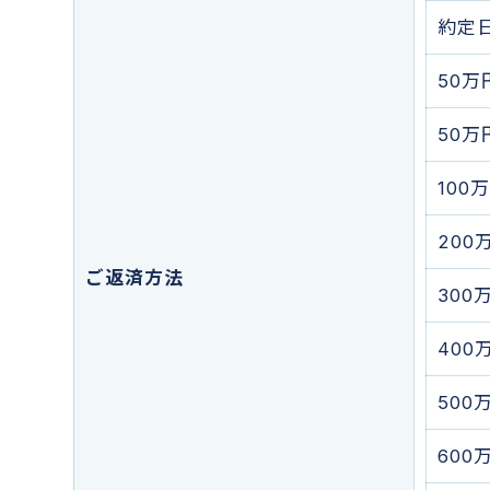
約定
50万
50万
100
200
ご返済方法
300
400
500
600