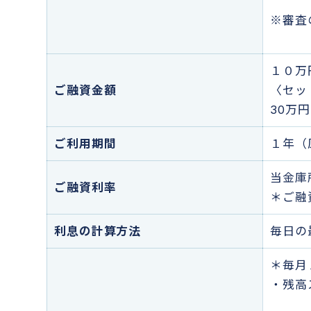
※審査
１０万
ご融資金額
〈セッ
30万
ご利用期間
１年（
当金庫
ご融資利率
＊ご融
利息の計算方法
毎日の
＊毎月
・残高