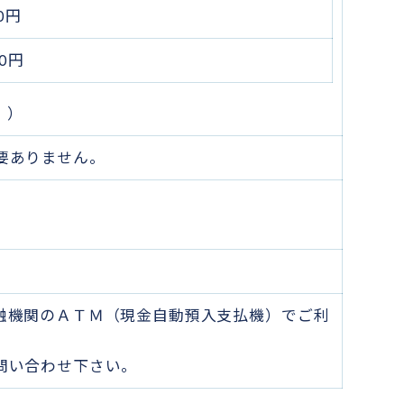
00円
00円
。）
要ありません。
融機関のＡＴＭ（現金自動預入支払機）でご利
問い合わせ下さい。