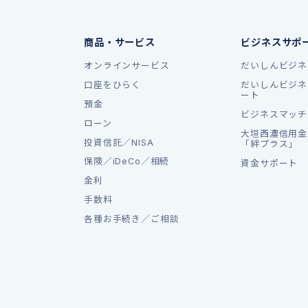
商品・サービス
ビジネスサポ
オンラインサービス
だいしんビジネ
口座をひらく
だいしんビジネ
ート
預金
ビジネスマッチ
ローン
大垣西濃信用金
投資信託／NISA
「絆プラス」
保険／iDeCo／相続
資金サポート
金利
手数料
各種お手続き／ご相談