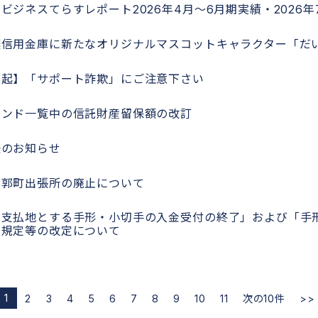
ビジネスてらすレポート2026年4月～6月期実績・2026
濃信用金庫に新たなオリジナルマスコットキャラクター「だ
喚起】「サポート詐欺」にご注意下さい
ァンド一覧中の信託財産留保額の改訂
任のお知らせ
店郭町出張所の廃止について
を支払地とする手形・小切手の入金受付の終了」および「手
金規定等の改定について
1
2
3
4
5
6
7
8
9
10
11
次の10件
>>