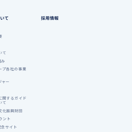
いて
採用情報
要
いて
組み
ープ各社の事業
ジャー
に関するガイド
いて
文化振興財団
カウント
記念サイト