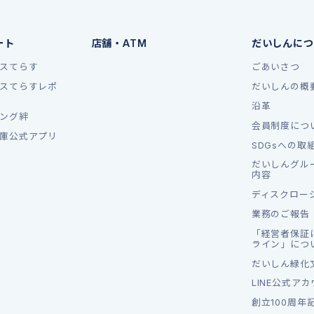
ート
店舗・ATM
だいしんにつ
スてらす
ごあいさつ
スてらすレポ
だいしんの概
沿革
ング絆
会員制度につ
庫公式アプリ
SDGsへの取
だいしんグル
内容
ディスクロー
業務のご報告
「経営者保証
ライン」につ
だいしん緑化
LINE公式ア
創立100周年