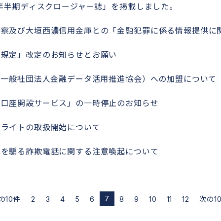
5年半期ディスクロージャー誌」を掲載しました。
警察及び大垣西濃信用金庫との「金融犯罪に係る情報提供に
庫規定」改定のお知らせとお願い
（一般社団法人金融データ活用推進協会）への加盟について
ホ口座開設サービス」の一時停止のお知らせ
いライトの取扱開始について
庫を騙る詐欺電話に関する注意喚起について
7
の10件
2
3
4
5
6
8
9
10
11
12
次の1