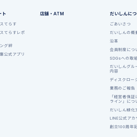
ート
店舗・ATM
だいしんにつ
スてらす
ごあいさつ
スてらすレポ
だいしんの概
沿革
ング絆
会員制度につ
庫公式アプリ
SDGsへの取
だいしんグル
内容
ディスクロー
業務のご報告
「経営者保証
ライン」につ
だいしん緑化
LINE公式ア
創立100周年