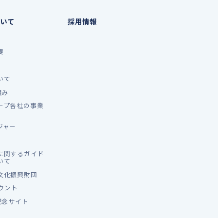
いて
採用情報
要
いて
組み
ープ各社の事業
ジャー
に関するガイド
いて
文化振興財団
カウント
記念サイト